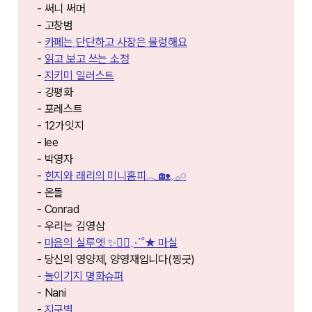
- 써니 써머
- 고창범
-
카페는 단단하고 사장은 물렁해요
-
읽고 보고 쓰는 소정
-
지키미 일러스트
- 강평화
- 포레스트
- 12가잇지
- lee
- 박영자
-
힌지와 래리의 미니홈피𓂃🏡𓈒 𓂂𓏸
- 온돌
- Conrad
- 우리는 김영삼
-
마음의 실루엣 ✨🚶‍♀️⋰˚★ 마실
- 당신의 영양제, 양영재입니다(찡긋)
-
놀이기지 명화슈퍼
- Nani
-
지구별