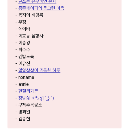
-
글쓰는 유부비언 윤재
-
종종페이퍼의 둥그런 마음
- 육지의 비망록
- 우정
- 에이바
- 이호동 삼항사
- 이승강
- 박수수
- 김밥도둑
- 이유진
-
알알샅샅이 기록한 하루
- noname
- annie
-
한절리가든
-
장방삶 ✧*｡ദ്ദി ˘ ͜ʖ ˘)
- 구제주목공소
- 영과일
- 김종철