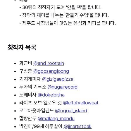
- 30팀의 창작자가 모여 '안될 책'을 팝니다.
- 창작의 재미를 나누는 '만들기 수업'을 엽니다.
- 제주도 사장님들이 맛있는 음식과 커피를 팝니다.
창작자 목록
과근비
@and_rootrain
구상중
@goosangjoong
기지개피자
@gizigaepizza
누가의 기록소
@nuga.record
도깨비사
@dokebisha
라이프 오브 옐로우 캣
@leifofyellowcat
로그아웃아일랜드
@logout_island
말랑만두
@mallang_mandu
박진아/99세 하루살이
@jinartistbak