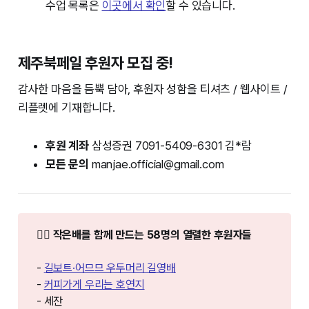
수업 목록은
이곳에서 확인
할 수 있습니다.
제주북페일 후원자 모집 중!
감사한 마음을 듬뿍 담아, 후원자 성함을 티셔츠 / 웹사이트 /
리플렛에 기재합니다.
후원 계좌
삼성증권 7091-5409-6301 김*람
모든 문의
manjae.official@gmail.com
❤️‍🔥 작은배를 함께 만드는 58명의 열렬한 후원자들
-
길보트·어므므 우두머리 길영배
-
커피가게 우리는 호연지
- 세잔