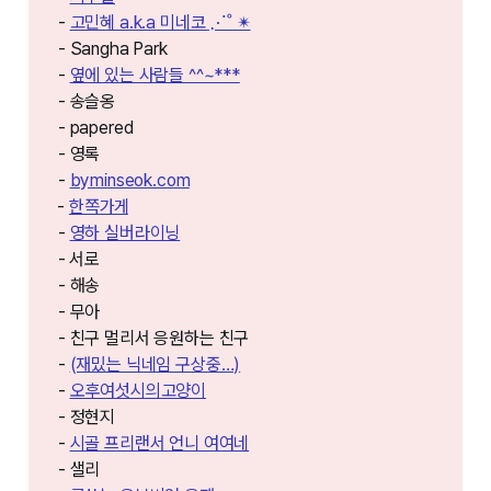
-
고민혜 a.k.a 미네코 ⋰˚ ✴︎
- Sangha Park
-
옆에 있는 사람들 ^^~***
- 송슬옹
- papered
- 영록
-
byminseok.com⁠⁠⁠
⁠⁠⁠⁠-
한쪽가게⁠⁠⁠⁠⁠⁠⁠⁠
-
영하 실버라이닝
- ⁠⁠서로
- 해송
- 무아
- 친구 멀리서 응원하는 친구
-
(재밌는 닉네임 구상중…)
-
오후여섯시의고양이
- 정현지
-
시골 프리랜서 언니 여여네
- 샐리