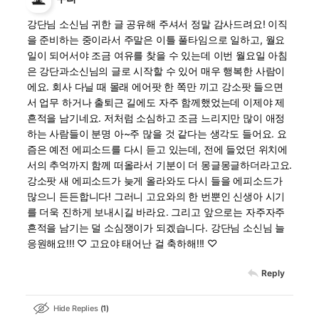
강단님 소신님 귀한 글 공유해 주셔서 정말 감사드려요! 이직
을 준비하는 중이라서 주말은 이틀 풀타임으로 일하고, 월요
일이 되어서야 조금 여유를 찾을 수 있는데 이번 월요일 아침
은 강단과소신님의 글로 시작할 수 있어 매우 행복한 사람이
에요. 회사 다닐 때 몰래 에어팟 한 쪽만 끼고 강소팟 들으면
서 업무 하거나 출퇴근 길에도 자주 함께했었는데 이제야 제
흔적을 남기네요. 저처럼 소심하고 조금 느리지만 많이 애정
하는 사람들이 분명 아~주 많을 것 같다는 생각도 들어요. 요
즘은 예전 에피소드를 다시 듣고 있는데, 전에 들었던 위치에
서의 추억까지 함께 떠올라서 기분이 더 몽글몽글하더라고요.
강소팟 새 에피소드가 늦게 올라와도 다시 들을 에피소드가
많으니 든든합니다! 그러니 고요와의 한 번뿐인 신생아 시기
를 더욱 진하게 보내시길 바라요. 그리고 앞으로는 자주자주
흔적을 남기는 덜 소심쟁이가 되겠습니다. 강단님 소신님 늘
응원해요!!! ♡ 고요야 태어난 걸 축하해!!! ♡
Reply
Hide Replies
1