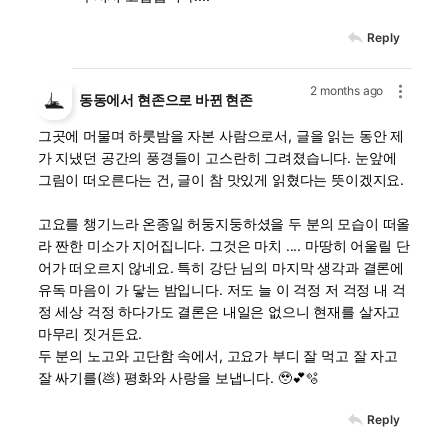
Reply
2 months ago
동동에서 현존으로 바뀐 현존
그곳에 머물며 하룻밤을 자본 사람으로서, 글을 읽는 동안 제
가 지냈던 공간의 풍경들이 고스란히 그려졌습니다. 눈앞에
그림이 떠오른다는 건, 글이 참 맛있게 읽혔다는 뜻이겠지요.
고요를 챙기느라 온종일 허둥지둥하셨을 두 분의 모습이 떠올
라 짠한 미소가 지어집니다. 그것은 마치 .... 마땅히 어울릴 단
어가 떠오르지 않네요. 특히 강단 님의 마지막 생각과 결론에
유독 마음이 가 닿는 밤입니다. 저도 늘 이 걱정 저 걱정 내 걱
정 세상 걱정 하다가도 결론은 내일은 없으니 현재를 살자고
마무리 짓거든요.
두 분의 노고와 고단함 속에서, 고요가 부디 잘 먹고 잘 자고
잘 싸기를(💩) 평화와 사랑을 보냅니다. 🥹💕🫧
Reply