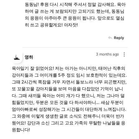
동동님! 후원 다시 시작해 주셔서 정말 감사해요. 육아
하며 글 쓰는 게 보람되지만 고되기도 했는데, 동동님
의 응원이 아주아주 큰 응원이 됩니다. 앞으로도 열심
히 쓰고 공유할게요! 아자잣!
Reply
3 months ago
영하
육아일기 잘 읽었어요! 저는 아가는 아니지만, 태어난 직후의
강아지들과 그 어미개를 5주 정도 임시 보호한적이 있는데요.
그때 2시간씩 쪽잠을 겨우 자면서 돌보느라 너무 피곤했지만,
또 꼬물꼬물 강아지들을 보며 마음을 다잡았던 기억이 납니
다. 그때 새끼들 육아는 어미 개가 다 했으니, 저는 그나마 덜
힘들었지만, 두분은 모든 것을 다 하셔야하니... 새삼 두분이
엄마아빠로써 성장해가는 그 시간들이 대단하게 느껴집니다.
그 와중에 이렇게 생생한 글로 소식도 전해주니 더욱더 반가
웠어요! 강단과 소신 그리고 고요 가족의 무탈한 나날들을 응
원합니다!