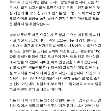
록에 두고 산지 어언 한달, 드디어 방명록을 씁니다. 요즘 작
은배의 월간 보고서를 받으면 마치 두 분의 손편지를 받은 듯
한 기분이 들어요. 친구에게 편지를 받아 놓고도 바쁘다는 핑
계로 아직도 답장을 쓰지 못해 어쩐지 미안한 마음으로 오늘
은 컴퓨터 앞에 앉았습니다.
날이 너무너무 더운 요즘인데 두 분과 고요는 더위를 잘 피해
가고 계신지 궁금합니다. (과연 고요는 더위에 강한 친구일
까!) 저는 최근에 도서관으로 피서를 다녀왔어요. 나흘간 연차
를 쓰고, 좋아하는 도서관 근처에 숙소를 잡고, 매일매일 2kg
짜리 독서대를 등에 지고 도서관에 가서 책을 읽고 구내식당
에서 밥을 먹었는데 저에겐 아주 안성맞춤의 휴가였답니다.
읽고 싶었던 벽돌책도 다 읽었구요! 그렇지만 메일로 받은 8
월 보고서를 보니 역시 여름엔 바다인가 싶습니다. 사진 속 소
신님이 너무너무 자유로워보여서 바닷가 물놀이를 별로 즐기
는 편이 아닌데도 격렬하게 부러워하고 말았어요 ㅎㅎㅎ 달콤
하고 짜릿한 휴가 보내셨길 바라며..
저는 아직 아이가 있는 일상을 경험해 본 적이 없지만 지금 일
하는 팀에서 저를 제외한 모두가 기혼 유자녀셔서 어쩌다 보
니 그 삶을 어깨 너머로 듣고 있는데요. 같이 일하면서 실없는