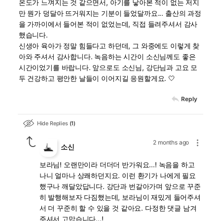
온도가 느껴지는 것 같으면서, 아기를 낳아본 적이 없는 저지
만 뭔가 덩달아 뜨거워지는 기분이 들었달까요... 출산의 과정
을 가까이에서 들어본 적이 없었는데, 직접 들려주셔서 감사
했습니다.
신생아 육아가 정말 힘들다고 하던데, 그 와중에도 이렇게 찾
아와 주셔서 감사합니다. 녹음하는 시간이 소신님께도 좋은
시간이었기를 바랍니다. 앞으로도 소신님, 강단님과 고요 모
두 건강하고 평안한 날들이 이어지길 응원할게요. 🤍
Reply
Hide Replies
1
2 months ago
소신
보라님! 오랜만이라 더더더 반가워요...! 녹음을 하고
나니 얼마나 상쾌하던지요. 이런 환기가 나에게 필요
했구나 깨달았답니다. 강단과 번갈아가며 앞으로 꾸준
히 발행해보자 다짐했는데, 보라님이 재밌게 들어주셔
서 더 꾸준히 할 수 있을 것 같아요. 다정한 댓글 남겨
주셔서 고맙습니다...!