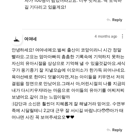
자가 100명이 넘었더라고요. 너무 멋져요. 책 도착하
길 기다리고 있을게요!
Reply
4 months ago
여여네
안녕하세요! 여여네예요.벌써 출산이 코앞이라니 시간 정말
빨라요.고요는 엄마아빠의 촘촘한 기록속에 기억하지 못하는
자신의 유아시절을 상상으로 기억해 낼 수 있을것같아요.세식
구가 옹기종기 잘 지낼모습에 이모미소가 한가득 피어나네요.
육아선배로 한마디 덧붙이자면,저는 아이들을 키우면서 저의
결핍을 정면으로 만났어요.그래서 아,어린시절의 나를 지금의
내가 다시키우자!라는 마음으로 아이들의 유아기를 어찌저찌
보냈어요.같이 크는 느낌이랄까
:)강단과 소신은 훨씬더 지혜롭게 잘 해낼거라 믿어요. 수면부
족에 시달릴테니 2교대 근무 잘 서시길 바랍니다🥹🥹아가 태
어나면 사진 꼭 보여주세요오❤️❤️
Reply