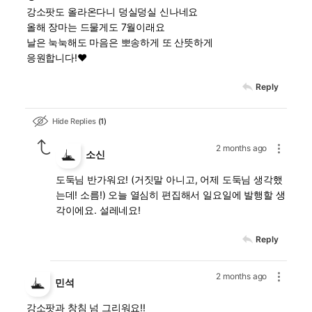
강소팟도 올라온다니 덩실덩실 신나네요
올해 장마는 드물게도 7월이래요
날은 눅눅해도 마음은 뽀송하게 또 산뜻하게
응원합니다!❤️
Reply
Hide Replies
1
2 months ago
소신
도둑님 반가워요! (거짓말 아니고, 어제 도둑님 생각했
는데! 소름!) 오늘 열심히 편집해서 일요일에 발행할 생
각이에요. 설레네요!
Reply
2 months ago
민석
강소팟과 창침 넘 그리워요!!