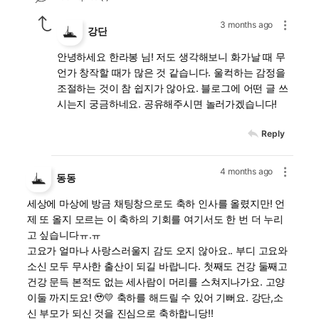
3 months ago
강단
안녕하세요 한라봉 님! 저도 생각해보니 화가날 때 무
언가 창작할 때가 많은 것 같습니다. 울컥하는 감정을
조절하는 것이 참 쉽지가 않아요. 블로그에 어떤 글 쓰
시는지 궁금하네요. 공유해주시면 놀러가겠습니다!
Reply
4 months ago
동동
세상에 마상에 방금 채팅창으로도 축하 인사를 올렸지만! 언
제 또 올지 모르는 이 축하의 기회를 여기서도 한 번 더 누리
고 싶습니다ㅠ.ㅠ
고요가 얼마나 사랑스러울지 감도 오지 않아요.. 부디 고요와
소신 모두 무사한 출산이 되길 바랍니다. 첫째도 건강 둘째고
건강 문득 본적도 없는 세사람이 머리를 스쳐지나가요. 고양
이둘 까지도요! 🥹💛 축하를 해드릴 수 있어 기뻐요. 강단,소
신 부모가 되신 것을 진심으로 축하합니당!!