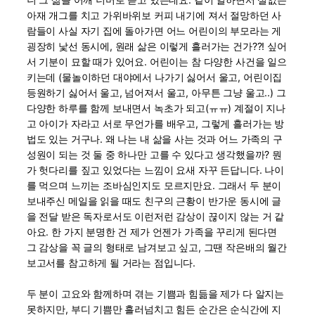
아재 개그를 치고 가위바위보 커피 내기에 져서 절망하던 사
람들이 사실 자기 집에 돌아가면 어느 어린이의 부모라는 게
굉장히 낯선 동시에, 원래 삶은 이렇게 흘러가는 건가??! 싶어
서 기분이 묘할 때가 있어요. 어린이는 참 다양한 사건을 일으
키는데 (물놀이하던 대야에서 나가기 싫어서 울고, 어린이집
등원하기 싫어서 울고, 넘어져서 울고, 아무튼 그냥 울고..) 그
다양한 하루를 함께 보내면서 녹초가 되고(ㅠㅠ) 계절이 지나
고 아이가 자라고 서로 무언가를 배우고, 그렇게 흘러가는 방
법도 있는 거구나. 왜 나는 내 삶을 사는 것과 어느 가족의 구
성원이 되는 것 둘 중 하나만 고를 수 있다고 생각했을까? 뭔
가 헛다리를 짚고 있었다는 느낌이 요새 자꾸 든답니다. 나이
를 먹으며 느끼는 조바심인지도 모르지만요. 그래서 두 분이
보내주신 메일을 읽을 때도 친구의 근황이 반가운 동시에 글
을 전달 받은 독자로서도 이런저런 감상이 끊이지 않는 거 같
아요. 한 가지 분명한 건 제가 언젠가 가족을 꾸리게 된다면
그 감상을 꼭 글의 형태로 남겨보고 싶고, 그땐 작은배의 월간
보고서를 참고하게 될 거라는 점입니다.
두 분이 고요와 함께하며 겪는 기쁨과 힘듦을 제가 다 알지는
못하지만, 부디 기쁨만 흘러넘치고 힘든 순간은 순식간에 지