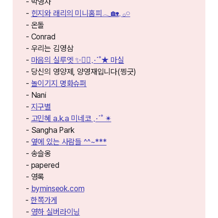
- 박영자
-
힌지와 래리의 미니홈피𓂃🏡𓈒 𓂂𓏸
- 온돌
- Conrad
- 우리는 김영삼
-
마음의 실루엣 ✨🚶‍♀️⋰˚★ 마실
- 당신의 영양제, 양영재입니다(찡긋)
-
놀이기지 명화슈퍼
- Nani
-
지구별
-
고민혜 a.k.a 미네코 ⋰˚ ✴︎
- Sangha Park
-
옆에 있는 사람들 ^^~***
- 송슬옹
- papered
- 영록
-
byminseok.com⁠⁠⁠
⁠⁠⁠⁠-
한쪽가게⁠⁠⁠⁠⁠⁠⁠⁠
-
영하 실버라이닝