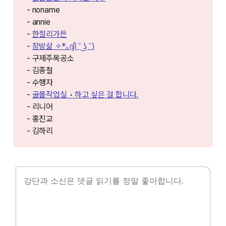
- noname
- annie
-
한절리가든
-
장방삶 ✧*｡ദ്ദി ˘ ͜ʖ ˘)
- 구제주목공소
- 김종철
- 수행자
-
골몰작업실 • 하고 싶은 걸 합니다.
- 리니어
- 홍진교
- 김하리