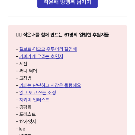
작은배 방명록 남기기
❤️‍🔥 작은배를 함께 만드는 61명의 열렬한 후원자들
-
길보트·어므므 우두머리 길영배
-
커피가게 우리는 호연지
- 세잔
- 써니 써머
- 고창범
-
카페는 단단하고 사장은 물렁해요
-
읽고 보고 쓰는 소정
-
지키미 일러스트
- 강평화
- 포레스트
- 12가잇지
- lee