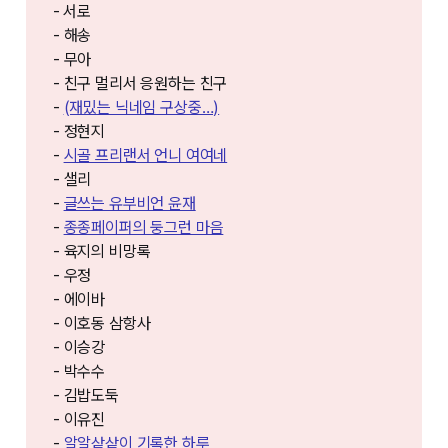
- ⁠⁠서로
- 해송
- 무아
- 친구 멀리서 응원하는 친구
-
(재밌는 닉네임 구상중…)
- 정현지
-
시골 프리랜서 언니 여여네
- 샐리
-
글쓰는 유부비언 윤재
-
종종페이퍼의 둥그런 마음
- 육지의 비망록
- 우정
- 에이바
- 이호동 삼항사
- 이승강
- 박수수
- 김밥도둑
- 이유진
-
알알샅샅이 기록한 하루