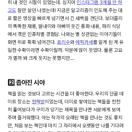
히 내 것인 시절이 있었는데. 심지어
인스타그램 3개월 안 하
고도
잘만 살던 나였는데! 지금은 알고리즘이 인도해 주는 대
로 짧은 영상을 빠르게 넘기면서 긴 새벽을 견딘다. 보더콜리
의 똑똑한 재롱, 딸내미와 아빠의 웃긴 통화 내용, 파리 식당
에서 겪은 인종차별 경험담. 나와는 별 상관없는 이야기들이
화면 위로 휙휙 넘어간다.
효리수
와
에픽카세
를 알게 된 게 유
일한 수확이라면 수확이랄까. 덕분에 많이 웃었다. 물론 고요
가 깰까 봐 크게 웃지는 못했지만....
2️⃣ 좁아진 시야
책을 읽는 것보다 고르는 시간을 더 좋아한다. 우리의 단골 데
이트 장소는
헌책방
이었는데, 더미로 쌓여있는 책들을 천천
히 훑어보다가 구미가 당기는 제목을 만나면 서로에게 보여
주며 즐거워했다. 아는 작가의 오래된 책을 만나는 것도 좋지
만, 처음 보는 책인데 마치 그 자리에서 오랫동안 나를 기다려