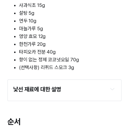
사과식초 15g
설탕 5g
연두 10g
마늘가루 5g
영양 효모 12g
한천가루 20g
타피오카 전분 40g
향이 없는 정제 코코넛오일 70g
(선택사항) 리퀴드 스모크 3g
낯선 재료에 대한 설명
한천가루 : 치즈를 단단하게 굳혀줍니다. 우뭇가사
리로 만든 가루로, 양갱이나 젤리를 만들 때 주로 사
용해요.
순서
타피오카 전분 : 치즈가 늘어나게 만들어줍니다.