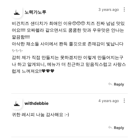
3 years ago
노력가노루
비건치즈 샌디치가 최애인 이유🥺🥺🥺 치즈 진짜 넘넘 맛있
어요!!!! 모짜렐라 같으면서도 쿰쿰한 맛과 우유맛은 안나는
깔끔함!!!!
아삭한 채소들 사이에서 쫜득 쫄깃으로 존재감이 빛납니다
✨✨✨
감히 제가 직접 만들지는 못하겠지만 이렇게 만들어지는구
나 하고 알게되니, 메뉴가 더 친근하고 믿음직스럽고 사랑스
럽게 느껴져요!!💖💖💖
Reply
4 years ago
withdebbie
귀한 레시피 나눔 감사해요 :-)
Reply