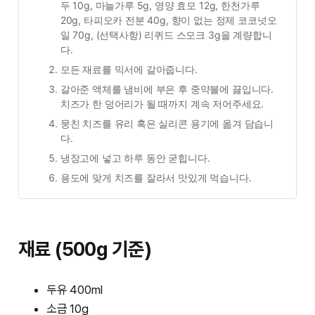
두 10g, 마늘가루 5g, 영양 효모 12g, 한천가루 
20g, 타피오카 전분 40g, 향이 없는 정제 코코넛오
일 70g, (선택사항) 리퀴드 스모크 3g을 계량합니
다.
모든 재료를 믹서에 갈아줍니다.
갈아준 액체를 냄비에 부은 후 중약불에 끓입니다. 
치즈가 한 덩어리가 될 때까지 계속 저어주세요.
뭉친 치즈를 유리 혹은 실리콘 용기에 옮겨 담습니
다.
냉장고에 넣고 하루 동안 굳힙니다.
용도에 맞게 치즈를 잘라서 맛있게 먹습니다.
재료 (500g 기준)
두유 400ml
소금 10g