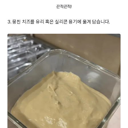
끈적끈적!
3. 뭉친 치즈를 유리 혹은 실리콘 용기에 옮겨 담습니다.