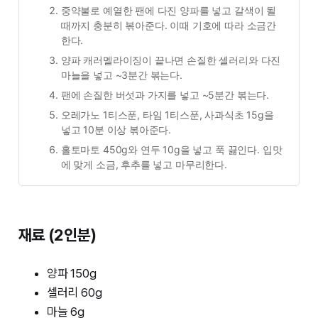
중약불로 예열한 팬에 다진 양파를 넣고 갈색이 될 
때까지 충분히 볶아준다. 이때 기호에 따라 소금간 
한다.
양파 캐러멜라이징이 끝나면 손질한 셀러리와 다진 
마늘을 넣고 ~3분간 볶는다.
팬에 손질한 버섯과 가지를 넣고 ~5분간 볶는다.
오레가노 1티스푼, 타임 1티스푼, 사과식초 15g을 
넣고 10분 이상 볶아준다.
홀토마토 450g와 연두 10g을 넣고 푹 끓인다. 입맛
에 맞게 소금, 후추를 넣고 마무리한다.
재료 (2인분)
양파 150g
셀러리 60g
마늘 6g