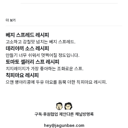
더 보기
베지 스프레드 레시피
고소하고 감칠맛 넘치는 베지 스프레드.
데리야끼 소스 레시피
만들기 너무 쉬워서 멋쩍어질 정도입니다.
토마토 셀러리 스프 레시피
치지레이지가 가장 좋아하는 조화로운 스프.
칙피마요 레시피
으깬 병아리콩에 두유 마요를 듬뿍 더한 칙피마요 레시피.
구독·후원
협업 제안
다른 채널
방명록
hey@jagunbae.com