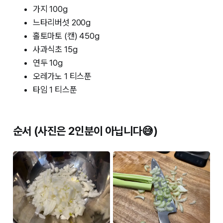
가지 100g
느타리버섯 200g
홀토마토 (캔) 450g
사과식초 15g
연두 10g
오레가노 1 티스푼
타임 1 티스푼
순서 (사진은 2인분이 아닙니다😅)