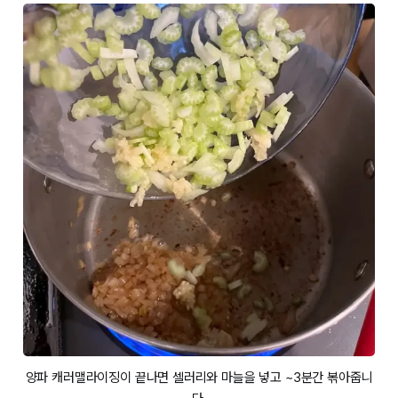
양파 캐러맬라이징이 끝나면 셀러리와 마늘을 넣고 ~3분간 볶아줍니