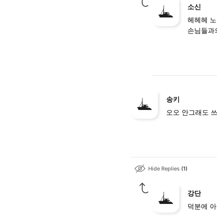
소신
헤헤헤 노
손님들과의
송키
오오 안그래도 쓰
Hide Replies
1
강단
덕분에 아