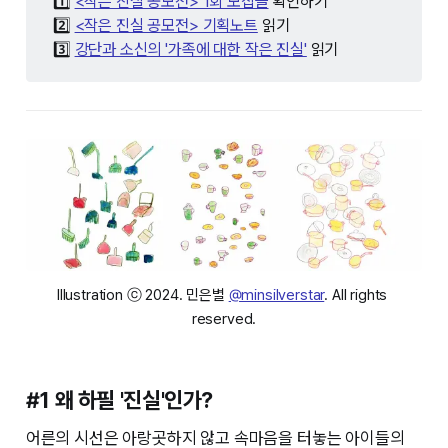
1️⃣
<작은 진실 공모전> 1회 모집글
확인하기
2️⃣
<작은 진실 공모전> 기획노트
읽기
3️⃣
강단과 소신의 '가족에 대한 작은 진실'
읽기
Illustration ⓒ 2024. 민은별 
@minsilverstar
. All rights 
reserved.
#1 왜 하필 '진실'인가?
어른의 시선은 아랑곳하지 않고 속마음을 터놓는 아이들의