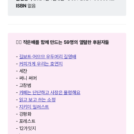
ISBN
없음
❤️‍🔥 작은배를 함께 만드는 59명의 열렬한 후원자들
-
길보트·어므므 우두머리 길영배
-
커피가게 우리는 호연지
- 세잔
- 써니 써머
- 고창범
-
카페는 단단하고 사장은 물렁해요
-
읽고 보고 쓰는 소정
-
지키미 일러스트
- 강평화
- 포레스트
- 12가잇지