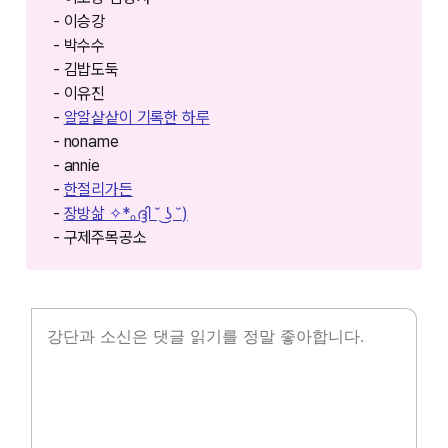
- 이승강
- 박수수
- 김밥도둑
- 이유진
-
알알샅샅이 기록한 하루
- noname
- annie
-
한절리가든
-
장방삶 ✧*｡ദ്ദി ˘ ͜ʖ ˘)
- 구제주목공소