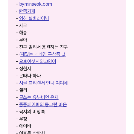
-
byminseok.com⁠⁠⁠
⁠⁠⁠⁠-
한쪽가게⁠⁠⁠⁠⁠⁠⁠⁠
-
영하 실버라이닝
- ⁠⁠서로
- 해송
- 무아
- 친구 멀리서 응원하는 친구
-
(재밌는 닉네임 구상중…)
-
오후여섯시의고양이
- 정현지
- 몬타나 하나
-
시골 프리랜서 언니 여여네
- 샐리
-
글쓰는 유부비언 윤재
-
종종페이퍼의 둥그런 마음
- 육지의 비망록
- 우정
- 에이바
- 이호동 삼항사