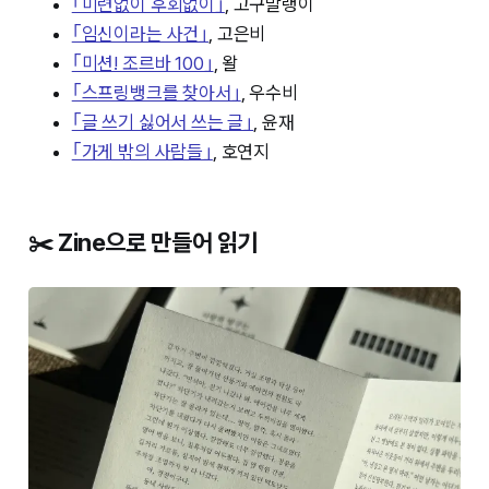
｢미련없이 후회없이｣
, 고구말랭이
｢임신이라는 사건｣
, 고은비
｢미션! 조르바 100｣
, 왈
｢스프링뱅크를 찾아서｣
, 우수비
｢글 쓰기 싫어서 쓰는 글｣
, 윤재
｢가게 밖의 사람들｣
, 호연지
✂️ Zine으로 만들어 읽기