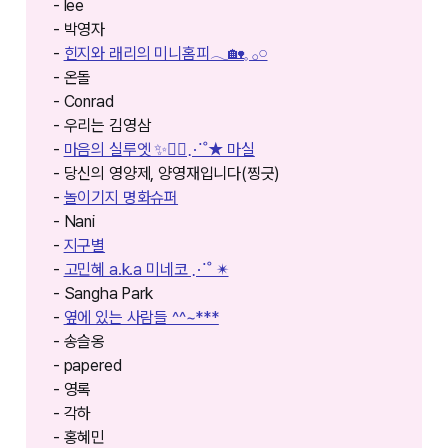
- lee
- 박영자
-
힌지와 래리의 미니홈피𓂃🏡𓈒 𓂂𓏸
- 온돌
- Conrad
- 우리는 김영삼
-
마음의 실루엣 ✨🚶‍♀️⋰˚★ 마실
- 당신의 영양제, 양영재입니다(찡긋)
-
놀이기지 명화슈퍼
- Nani
-
지구별
-
고민혜 a.k.a 미네코 ⋰˚ ✴︎
- Sangha Park
-
옆에 있는 사람들 ^^~***
- 송슬옹
- papered
- 영록
- 각하
- 홍혜민