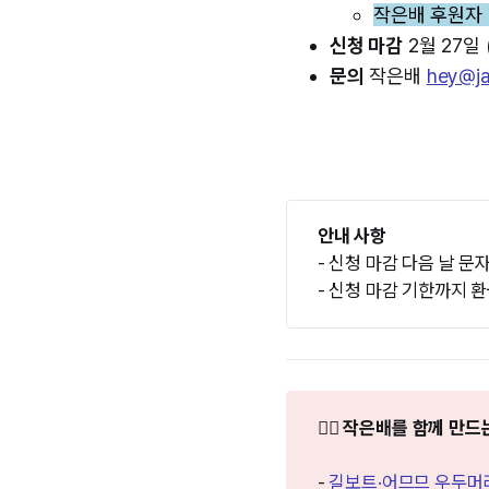
작은배 후원자 
신청 마감
2월 27일 (
문의
작은배
hey@j
안내 사항
- 신청 마감 다음 날 
- 신청 마감 기한까지 
❤️‍🔥 작은배를 함께 
-
길보트·어므므 우두머