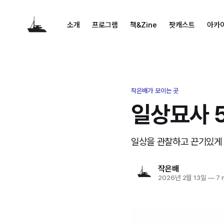
소개
프로그램
책&Zine
팟캐스트
아카
작은배가 모이는 곳
일상묘사 5
일상을 관찰하고 끈기있게 씁니
작은배
2026년 2월 13일
—
7 