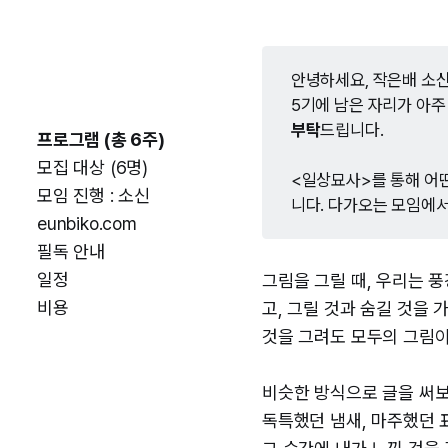
안녕하세요, 작은배 소신
5기에 남은 자리가 아주
부탁
드립니다.
프로그램 (총 6주)
모집 대상 (6명)
<일상묘사>를 통해 어
모임 진행 : 소신
니다. 다가오는 모임에서
eunbiko.com
필독 안내
일정
그림을 그릴 때, 우리는 
비용
고, 그릴 것과 숨길 것을
것을 그려도 모두의 그림이
비슷한 방식으로 글을 써보면
독특했던 냄새, 마주했던 