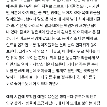
에 손을 올려두면 손이 저절로 스르르 내려갈 정도다. 새카만
털 덕분에 아기 때는 불 꺼진 밤에는 보이지 않아 목에 방울을
달아줬었다. 행여나 말도 못 하는 내 새끼 발에 치여 깨갱거릴
까 봐. 검은 털 아래로 턱 밑과 배에는 펭귄처럼 새하얀 털이
나 있다. 갈색과 검은색이 만났는데 흰색은 또 어디에서 온 걸
까. 이 신비로운 생명체 같으니라고. 둥이의 또 다른 매력 포
인트를 꼽자면 보통 강아지들과는 달리 눈의 흰자위가 많이
보인다. 그래서인지 입을 꾹 다물고, 아래에서 위로 쳐다볼 때
면 유독 많이 보이는 흰자위 위의 검은 눈동자가 억울하게 보
이면서도 얼마나 사랑스러운지 모른다. 커다란 귀는 큰 수제
비를 연상케 하는데 귀여움과는 별개로 덮인 귀는 귓병을 유
발하기 때문에 볼 때마다 귀를 뒤로 젖혀준다. 긴 머리를 귀
뒤로 꼽아주듯이 아 이쁘다 하면서.
예약 시간에 도착한 애견미용실은 생각보다 규모가 작았고
입구 찾기가 힘들어 조금 헤맸다. 내 나이 또래로 보이는 사장