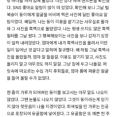
탕 하나를 까서 입에 물었다. 나는 참나 하며 핸드폰을 확인했
다. SNS 좋아요 알림이 많이 떠 있었다. 확인해 보니 그날 털
북숭이 둥이에게 얼굴을 비비며 찍은 사진에 달린 좋아요 알
림이었다. 왜일까. 나는 둥이 미용을 맡기고는 사무실로 돌아
와 그 사진을 흑백으로 올렸었다. 나는 평생 쓰지도 않은 흑백
필터를 그날 썼다. 그 행복해보이는 사진을 보니 갑자기 심장
이 덜컥 내려앉았다. 엄마에게 내가 흑백사진을 올려서 이런
일이 일어난 것 같다고 말하며 절규했다. 왜 하필 그날 흑백사
진을 올렸을까. 엄마 말 들을걸. 미용도 맡기지 말고, 사진도
올리지 말고 아무것도 하지 말걸. 그냥 집에 두고 나올걸. 머
릿속에 떠오르는 수십 가지 후회들로, 엄마 품에 파묻은 얼굴
을 들어 올릴 수가 없었다.
한 줌의 가루가 되어버린 둥이를 보고서는 아무 말도 나오지
않았다. 그땐 눈물도 나오지 않았다. 그것이 둥이라는게 믿기
지 않아 헛웃음이 나올 지경이었다. 회색빛을 띤 가루는 진공
으로 포장되어 유골함에 넣어졌다. 그 유골함은 또 예쁜 천 주