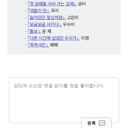
·
｢첫 담배를 사러 가는 길에｣
, 금비
·
｢여름의 맛｣
, 무지
·
｢숨어있던 철심처럼｣
, 고은비
·
｢보글보글 사이다｣
, 우수비
·
｢둘보｣
, 윤 재
·
｢다른 시간에 살았던 우리가｣
, 지영
·
｢흑백사진｣
, 페페
등록