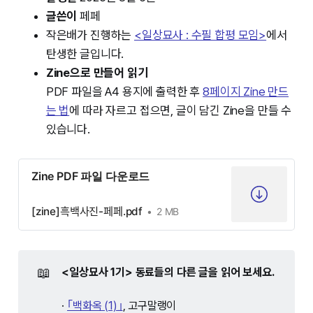
글쓴이
페페
작은배가 진행하는
<일상묘사 : 수필 합평 모임>
에서
탄생한 글입니다.
Zine으로 만들어 읽기
PDF 파일을 A4 용지에 출력한 후
8페이지 Zine 만드
는 법
에 따라 자르고 접으면, 글이 담긴 Zine을 만들 수
있습니다.
Zine PDF 파일 다운로드
[zine]흑백사진-페페.pdf
2 MB
📖
<일상묘사 1기> 동료들의 다른 글을 읽어 보세요.
·
｢백화옥 (1)｣
, 고구말랭이