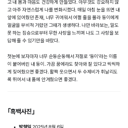
고 내 몸과 마음도 건강하게 만들었다. 아무것도 강요하지 않
고 아주 자연스럽게 나를 변화시켰다. 매일 아침 눈을 뜨면 내
앞에 있어줬던 존재, 너무 귀여워서 어쩔 줄을 몰라 둥이에게
얼굴을 부비적 거렸던 그때가 생생하다. 나만 바라보는, 말도
못 하는 짐승으로부터 무한 사랑을 느끼며 나도 그 사랑을 보
답해 줄 수 있기만을 바랐다.
첫눈에 보자마자 너무 순둥순둥해서 저절로 '둥이'라는 이름
이 붙어버린 내 둥이. 가끔 꿈에라도 찾아와 잘 있다고 씩씩하
게 짖어줬으면 좋겠다. 활짝 웃으면서 두 수제비가 휘날리도
록 뛰어서 내 품에 안겨줬으면 좋겠다.
｢흑백사진｣
발행일
2025년 8월 6일