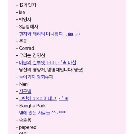
- 12가잇지
- lee
- 박영자
- 3등항해사
-
힌지와 래리의 미니홈피𓂃🏡𓈒 𓂂𓏸
- 온돌
- Conrad
- 우리는 김영삼
-
마음의 실루엣 ✨🚶‍♀️⋰˚★ 마실
- 당신의 영양제, 양영재입니다(찡긋)
-
놀이기지 명화슈퍼
- Nani
-
지구별
-
고민혜 a.k.a 미네코 ⋰˚ ✴︎
- Sangha Park
-
옆에 있는 사람들 ^^~***
- 송슬옹
- papered