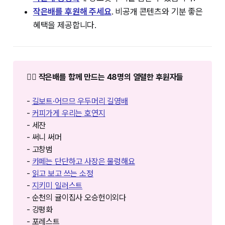
작은배를 후원해 주세요
. 비공개 콘텐츠와 기분 좋은
혜택을 제공합니다.
❤️‍🔥 작은배를 함께 만드는 48명의 열렬한 후원자들
-
길보트·어므므 우두머리 길영배
-
커피가게 우리는 호연지
- 세잔
- 써니 써머
- 고창범
-
카페는 단단하고 사장은 물렁해요
-
읽고 보고 쓰는 소정
-
지키미 일러스트
- 순천의 귤이집사 오승헌이외다
- 강평화
- 포레스트