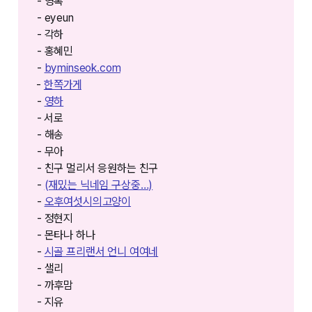
- 영록
- eyeun
- 각하
- 홍혜민
-
byminseok.com⁠⁠⁠
⁠⁠⁠⁠-
한쪽가게⁠⁠⁠⁠⁠⁠⁠⁠
-
영하
- ⁠⁠서로
- 해송
- 무아
- 친구 멀리서 응원하는 친구
-
(재밌는 닉네임 구상중…)
-
오후여섯시의고양이
- 정현지
- 몬타나 하나
-
시골 프리랜서 언니 여여네
- 샐리
- 까후맘
- 지유