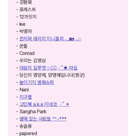
- 강평화
- 포레스트
- 12가잇지
- lee
- 박영자
-
힌지와 래리의 미니홈피𓂃🏡𓈒 𓂂𓏸
- 온돌
- Conrad
- 우리는 김영삼
-
마음의 실루엣 ✨🚶‍♀️⋰˚★ 마실
- 당신의 영양제, 양영재입니다(찡긋)
-
놀이기지 명화슈퍼
- Nani
-
지구별
-
고민혜 a.k.a 미네코 ⋰˚ ✴︎
- Sangha Park
-
옆에 있는 사람들 ^^~***
- 송슬옹
- papered