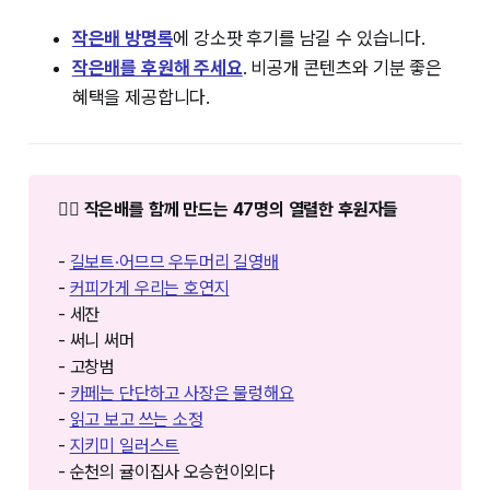
작은배 방명록⁠
에 강소팟 후기를 남길 수 있습니다.
작은배를 후원해 주세요
. 비공개 콘텐츠와 기분 좋은
혜택을 제공합니다.
❤️‍🔥 작은배를 함께 만드는 47명의 열렬한 후원자들
-
길보트·어므므 우두머리 길영배
-
커피가게 우리는 호연지
- 세잔
- 써니 써머
- 고창범
-
카페는 단단하고 사장은 물렁해요
-
읽고 보고 쓰는 소정
-
지키미 일러스트
- 순천의 귤이집사 오승헌이외다