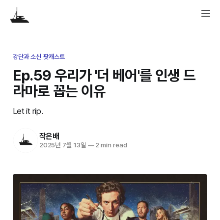
강단과 소신 팟캐스트
Ep.59 우리가 '더 베어'를 인생 드
라마로 꼽는 이유
Let it rip.
작은배
2025년 7월 13일
—
2 min read