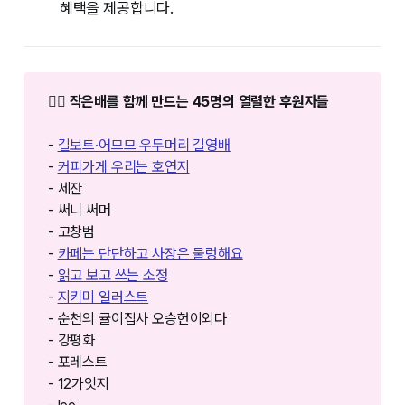
혜택을 제공합니다.
❤️‍🔥 작은배를 함께 만드는 45명의 열렬한 후원자들
-
길보트·어므므 우두머리 길영배
-
커피가게 우리는 호연지
- 세잔
- 써니 써머
- 고창범
-
카페는 단단하고 사장은 물렁해요
-
읽고 보고 쓰는 소정
-
지키미 일러스트
- 순천의 귤이집사 오승헌이외다
- 강평화
- 포레스트
- 12가잇지