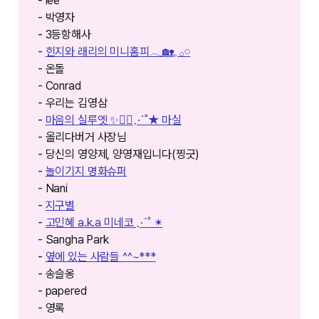
- lee
- 박영자
- 3등항해사
-
힌지와 래리의 미니홈피𓂃🏡𓈒 𓂂𓏸
- 온돌
- Conrad
- 우리는 김영삼
-
마음의 실루엣 ✨🚶‍♀️⋰˚★ 마실
- 올리다버거 사장님
- 당신의 영양제, 양영재입니다(찡긋)
-
놀이기지 명화슈퍼
- Nani
-
지구별
-
고민혜 a.k.a 미네코 ⋰˚ ✴︎
- Sangha Park
-
옆에 있는 사람들 ^^~***
- 송슬옹
- papered
- 영록