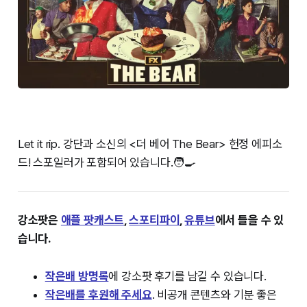
Let it rip.
강단과 소신의 <더 베어 The Bear> 헌정 에피소
드! 스포일러가 포함되어 있습니다.🧑‍🍳
강소팟은
⁠⁠애플 팟캐스트⁠⁠
,
⁠⁠스포티파이⁠⁠
,
⁠⁠유튜브⁠⁠
에서 들을 수 있
습니다.
작은배 방명록⁠
에 강소팟 후기를 남길 수 있습니다.
작은배를 후원해 주세요
. 비공개 콘텐츠와 기분 좋은