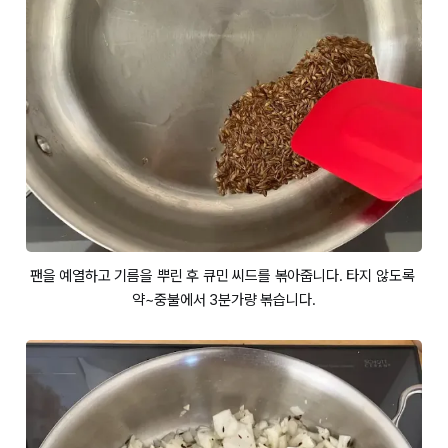
팬을 예열하고 기름을 뿌린 후 큐민 씨드를 볶아줍니다. 타지 않도록 
약~중불에서 3분가량 볶습니다.