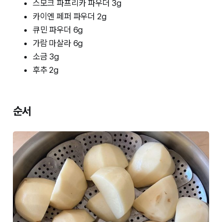
스모크 파프리카 파우더 3g
카이엔 페퍼 파우더 2g
큐민 파우더 6g
가람 마살라 6g
소금 3g
후추 2g
순서