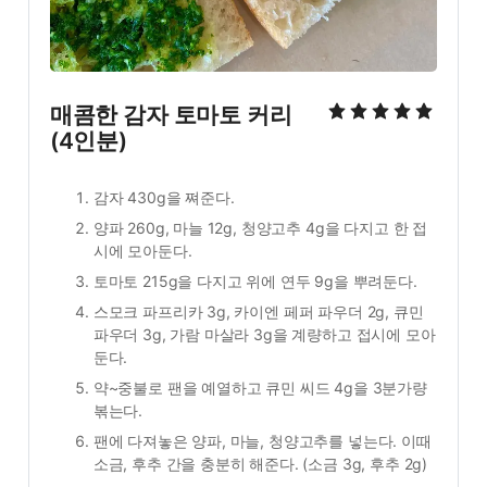
매콤한 감자 토마토 커리 
(4인분)
감자 430g을 쪄준다.
양파 260g, 마늘 12g, 청양고추 4g을 다지고 한 접
시에 모아둔다.
토마토 215g을 다지고 위에 연두 9g을 뿌려둔다.
스모크 파프리카 3g, 카이엔 페퍼 파우더 2g, 큐민 
파우더 3g, 가람 마살라 3g을 계량하고 접시에 모아
둔다.
약~중불로 팬을 예열하고 큐민 씨드 4g을 3분가량 
볶는다.
팬에 다져놓은 양파, 마늘, 청양고추를 넣는다. 이때 
소금, 후추 간을 충분히 해준다. (소금 3g, 후추 2g)