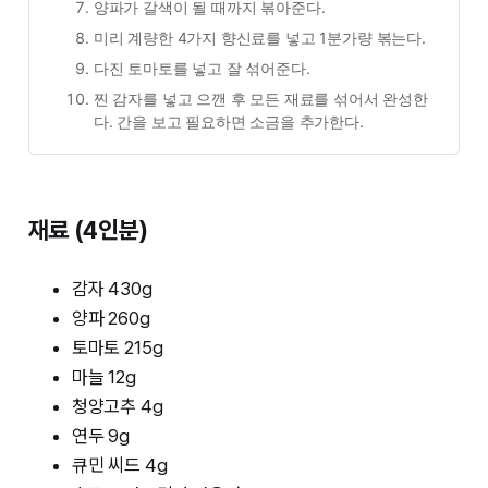
양파가 갈색이 될 때까지 볶아준다.
미리 계량한 4가지 향신료를 넣고 1분가량 볶는다.
다진 토마토를 넣고 잘 섞어준다.
찐 감자를 넣고 으깬 후 모든 재료를 섞어서 완성한
다. 간을 보고 필요하면 소금을 추가한다.
재료 (4인분)
감자 430g
양파 260g
토마토 215g
마늘 12g
청양고추 4g
연두 9g
큐민 씨드 4g