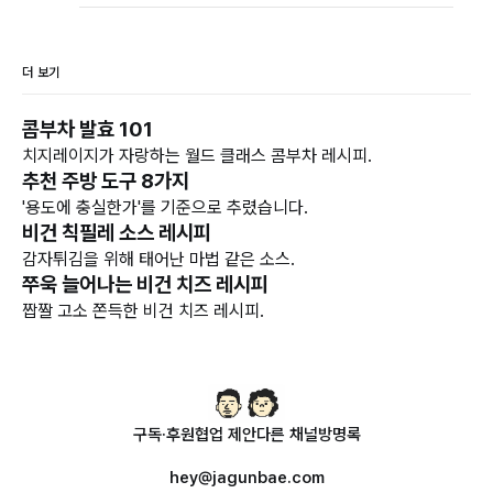
더 보기
콤부차 발효 101
치지레이지가 자랑하는 월드 클래스 콤부차 레시피.
추천 주방 도구 8가지
'용도에 충실한가'를 기준으로 추렸습니다.
비건 칙필레 소스 레시피
감자튀김을 위해 태어난 마법 같은 소스.
쭈욱 늘어나는 비건 치즈 레시피
짭짤 고소 쫀득한 비건 치즈 레시피.
구독·후원
협업 제안
다른 채널
방명록
hey@jagunbae.com