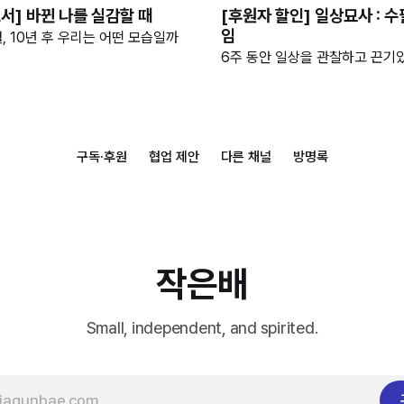
서] 바뀐 나를 실감할 때
[후원자 할인] 일상묘사 : 수
임
월, 10년 후 우리는 어떤 모습일까
6주 동안 일상을 관찰하고 끈기
구독·후원
협업 제안
다른 채널
방명록
작은배
Small, independent, and spirited.