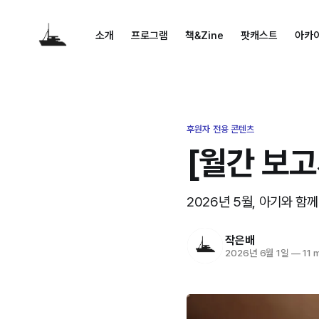
소개
프로그램
책&Zine
팟캐스트
아카
후원자 전용 콘텐츠
[월간 보고
2026년 5월, 아기와 함
작은배
2026년 6월 1일
—
11 m