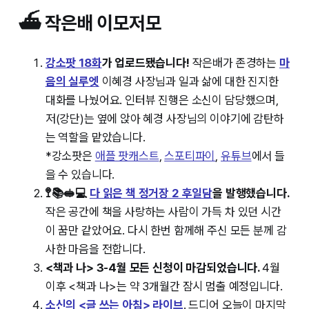
⛴️ 작은배 이모저모
강소팟 18화
가 업로드됐습니다!
작은배가 존경하는
마
음의 실루엣
이혜경 사장님과 일과 삶에 대한 진지한
대화를 나눴어요. 인터뷰 진행은 소신이 담당했으며,
저(강단)는 옆에 앉아 혜경 사장님의 이야기에 감탄하
는 역할을 맡았습니다.
*강소팟은
애플 팟캐스트
,
스포티파이
,
유튜브
에서 들
을 수 있습니다.
🚏📚🥪💻
다 읽은 책 정거장 2 후일담
을 발행했습니다.
작은 공간에 책을 사랑하는 사람이 가득 차 있던 시간
이 꿈만 같았어요. 다시 한번 함께해 주신 모든 분께 감
사한 마음을 전합니다.
<책과 나> 3-4월 모든 신청이 마감되었습니다.
4월
이후 <책과 나>는 약 3개월간 잠시 멈출 예정입니다.
소신의 <글 쓰는 아침> 라이브
. 드디어 오늘이 마지막