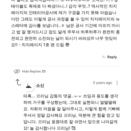
테이블도 목재로 다 짜셨다니..! 감각 무엇..? 역사적인 치지
레이지의 인테리어공사에 제가 구경을 가지 못해 아쉽습니
다만 그래도 이렇게 공사 과정을 볼 수 있어 치지레이지의 뉴
스레터에 감사를 보냅니다..ㅎ 남은 공사 기간에 아프지 마시
고 밥 잘 챙겨드시고 잠도 달게 주무셔 하루하루가 완전히 충
전되고 완전히 소진되는 날이 되시기 바라요!!! 너무 멋있어
요!! - 치지레이지 1호 팬 드림 😎
Reply
Hide Replies
1
5 years ago
소신
따흑... 으리님 감동의 댓글..ㅜㅜ 쓰임과 용도를 생각
하며 가구를 구상했는데, 그대로 실현되니 얼떨떨해
요. 저희의 마음을 잘 알아주시고, 이렇게 함께 기뻐해
주셔서 정말 감사해요 으리님. 덕분에 큰 힘을 얻고 있
답니다. 으리님 응원대로 잘 쉬면서 앞으로 나아갈게
요! 늘 감사합니다 으리님! 🥰