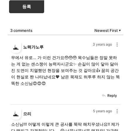
등록
3 comments
Newest First
▼
3 years ago
노력가노루
무에서 유로… 가 이런 건가요🥹🥹🥹 목수님들은 정말 못하
는 게 없는 센스쟁이 능력자시군요✨ 손길이 많이 닿아 닳아
진 도면이 치열했던 현장을 보여주는 것 같아요👍 꿈의 공간
이 현실로 짠 나타났네요💖 남은 목재도 허투루 하지 않는 똑
똑한 소신님😍😍😍
Reply
5 years ago
으리
소신님!!! 어떻게 이렇게 큰 공사를 뚝딱 해치우셨나요!! 제가
다 떨리고 감격적입니다.... 🥺 너무너무너무 멋져요! 가구랑