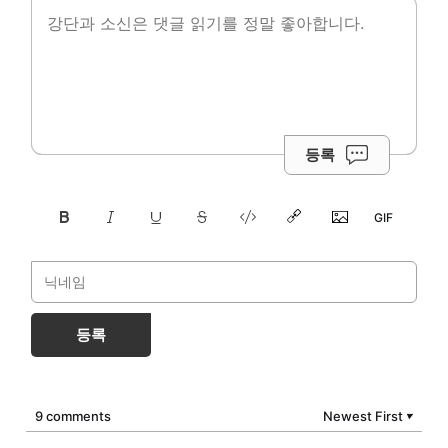
등록
등록
9 comments
Newest First
▼