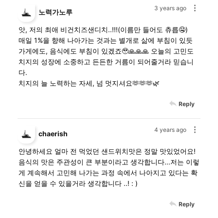
3 years ago
노력가노루
앗, 저의 최애 비건치즈샌디치..!!!(이름만 들어도 츄릅🤤)
매일 1%을 향해 나아가는 것과는 별개로 삶에 부침이 있듯
가게에도, 음식에도 부침이 있겠죠🥹🙏🙏🙏 오늘의 고민도
치지의 성장에 소중하고 든든한 거름이 되어줄거라 믿습니
다.
치지의 늘 노력하는 자세, 넘 멋지셔요🫶🫶🫶🌿
Reply
4 years ago
chaerish
안녕하세요 얼마 전 먹었던 샌드위치맛은 정말 맛있었어요!
음식의 맛은 주관성이 큰 부분이라고 생각합니다...저는 이렇
게 계속해서 고민해 나가는 과정 속에서 나아지고 있다는 확
신을 얻을 수 있을거라 생각합니다 ..! : )
Reply