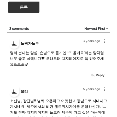
등록
3 comments
Newest First
▼
3 years ago
노력가노루
멀리 본다는 말씀, 손님으로 듣기엔 ’또 올게요‘라는 말처럼
너무 좋고 설렙니다💖 오래오래 치지레이지로 쭉 있어주세
요🙏🙏🙏🌿
Reply
5 years ago
으리
소신님, 강단님!! 벌써 오픈하고 어엿한 사장님으로 지내시고
계시네요! 제주에서의 비건 샌드위치가게를 운영하신다니...
저도 진짜 치지레이지만 들르러 제주에 가고 싶은 마음이에