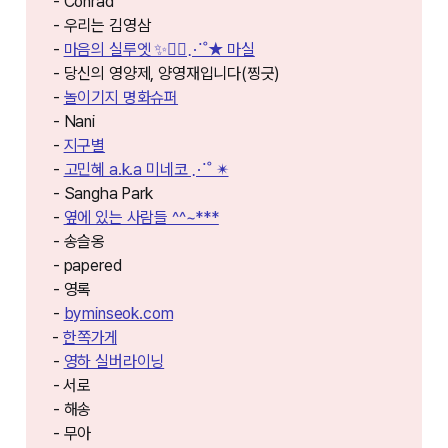
- Conrad
- 우리는 김영삼
-
마음의 실루엣 ✨🚶‍♀️⋰˚★ 마실
- 당신의 영양제, 양영재입니다(찡긋)
-
놀이기지 명화슈퍼
- Nani
-
지구별
-
고민혜 a.k.a 미네코 ⋰˚ ✴︎
- Sangha Park
-
옆에 있는 사람들 ^^~***
- 송슬옹
- papered
- 영록
-
byminseok.com⁠⁠⁠
⁠⁠⁠⁠-
한쪽가게⁠⁠⁠⁠⁠⁠⁠⁠
-
영하 실버라이닝
- ⁠⁠서로
- 해송
- 무아