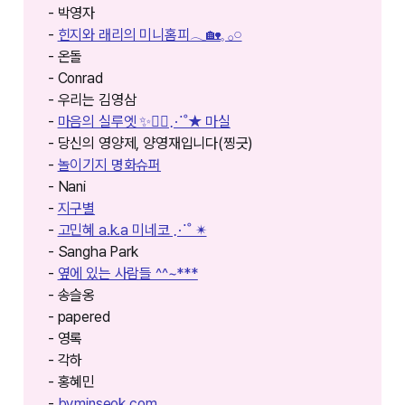
- 박영자
-
힌지와 래리의 미니홈피𓂃🏡𓈒 𓂂𓏸
- 온돌
- Conrad
- 우리는 김영삼
-
마음의 실루엣 ✨🚶‍♀️⋰˚★ 마실
- 당신의 영양제, 양영재입니다(찡긋)
-
놀이기지 명화슈퍼
- Nani
-
지구별
-
고민혜 a.k.a 미네코 ⋰˚ ✴︎
- Sangha Park
-
옆에 있는 사람들 ^^~***
- 송슬옹
- papered
- 영록
- 각하
- 홍혜민
-
byminseok.com⁠⁠⁠