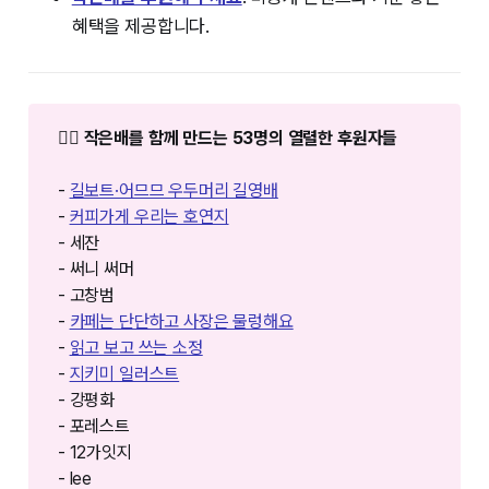
혜택을 제공합니다.
❤️‍🔥 작은배를 함께 만드는 53명의 열렬한 후원자들
-
길보트·어므므 우두머리 길영배
-
커피가게 우리는 호연지
- 세잔
- 써니 써머
- 고창범
-
카페는 단단하고 사장은 물렁해요
-
읽고 보고 쓰는 소정
-
지키미 일러스트
- 강평화
- 포레스트
- 12가잇지
- lee