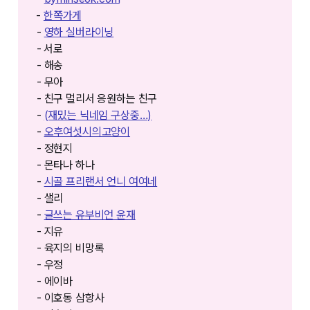
⁠⁠⁠⁠-
한쪽가게⁠⁠⁠⁠⁠⁠⁠⁠
-
영하 실버라이닝
- ⁠⁠서로
- 해송
- 무아
- 친구 멀리서 응원하는 친구
-
(재밌는 닉네임 구상중…)
-
오후여섯시의고양이
- 정현지
- 몬타나 하나
-
시골 프리랜서 언니 여여네
- 샐리
-
글쓰는 유부비언 윤재
- 지유
- 육지의 비망록
- 우정
- 에이바
- 이호동 삼항사