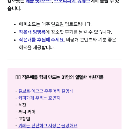
강소팟은
⁠⁠애플 팟캐스트⁠⁠
,
⁠⁠스포티파이⁠⁠
,
⁠⁠유튜브⁠⁠
에서 들을 수 있
습니다.
에피소드는 매주 일요일 업로드됩니다.
작은배 방명록⁠
에 강소팟 후기를 남길 수 있습니다.
작은배를 후원해 주세요
. 비공개 콘텐츠와 기분 좋은
혜택을 제공합니다.
❤️‍🔥 작은배를 함께 만드는 31명의 열렬한 후원자들
-
길보트·어므므 우두머리 길영배
-
커피가게 우리는 호연지
- 세잔
- 써니 써머
- 고창범
-
카페는 단단하고 사장은 물렁해요