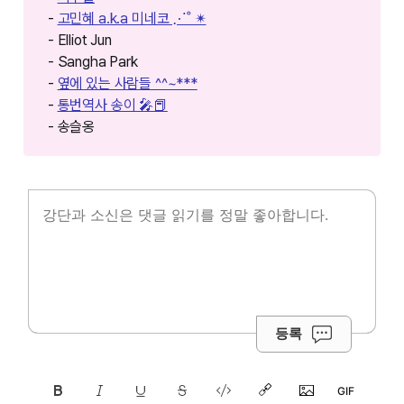
-
고민혜 a.k.a 미네코 ⋰˚ ✴︎
- Elliot Jun
- Sangha Park
-
옆에 있는 사람들 ^^~***
-
통번역사 송이 🎤📕
- 송슬옹
등록