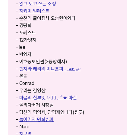
-
읽고 보고 쓰는 소정
-
지키미 일러스트
- 순천의 귤이집사 오승헌이외다
- 강평화
- 포레스트
- 12가잇지
- lee
- 박영자
- 이호동보안관(3등항해사)
-
힌지와 래리의 미니홈피𓂃🏡𓈒 𓂂𓏸
- 온돌
- Conrad
- 우리는 김영삼
-
마음의 실루엣 ✨🚶‍♀️⋰˚★ 마실
- 올리다버거 사장님
- 당신의 영양제, 양영재입니다(찡긋)
-
놀이기지 명화슈퍼
- Nani
-
지구별