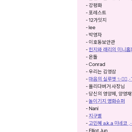
- 강평화
- 포레스트
- 12가잇지
- lee
- 박영자
- 이호동보안관
-
힌지와 래리의 미니홈피𓂃
- 온돌
- Conrad
- 우리는 김영삼
-
마음의 실루엣 ✨🚶‍♀️
- 올리다버거 사장님
- 당신의 영양제, 양영
-
놀이기지 명화슈퍼
- Nani
-
지구별
-
고민혜 a.k.a 미네코 ⋰˚
- Elliot Jun