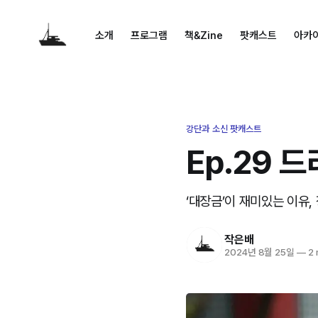
소개
프로그램
책&Zine
팟캐스트
아카
강단과 소신 팟캐스트
Ep.29 
‘대장금’이 재미있는 이유
작은배
2024년 8월 25일
—
2 