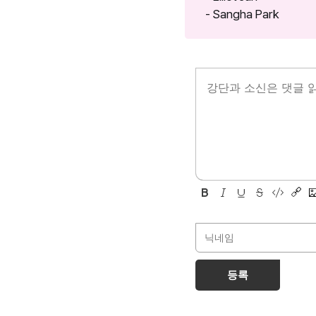
- Sangha Park
등록