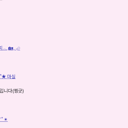
𓈒 𓂂𓏸
⋰˚★ 마실
재입니다(찡긋)
 ✴︎