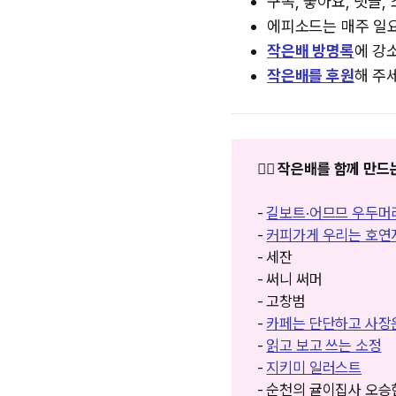
구독, 좋아요, 댓글,
에피소드는 매주 일
작은배 방명록⁠
에 강
작은배를 후원
해 주
❤️‍🔥 작은배를 함께 
-
길보트·어므므 우두머
-
커피가게 우리는 호연
- 세잔
- 써니 써머
- 고창범
-
카페는 단단하고 사장
-
읽고 보고 쓰는 소정
-
지키미 일러스트
- 순천의 귤이집사 오