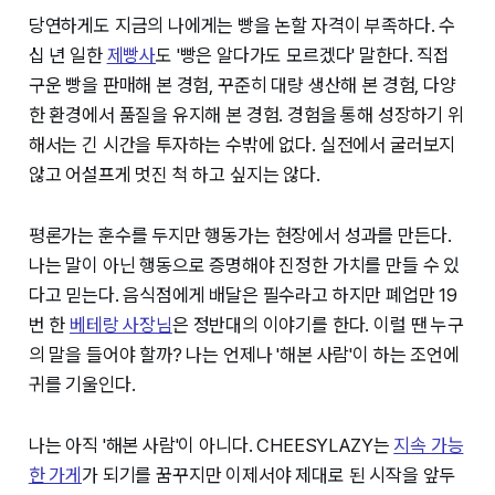
당연하게도 지금의 나에게는 빵을 논할 자격이 부족하다. 수
십 년 일한
제빵사
도 '빵은 알다가도 모르겠다' 말한다. 직접
구운 빵을 판매해 본 경험, 꾸준히 대량 생산해 본 경험, 다양
한 환경에서 품질을 유지해 본 경험. 경험을 통해 성장하기 위
해서는 긴 시간을 투자하는 수밖에 없다. 실전에서 굴러보지
않고 어설프게 멋진 척 하고 싶지는 않다.
평론가는 훈수를 두지만 행동가는 현장에서 성과를 만든다.
나는 말이 아닌 행동으로 증명해야 진정한 가치를 만들 수 있
다고 믿는다. 음식점에게 배달은 필수라고 하지만 폐업만 19
번 한
베테랑 사장님
은 정반대의 이야기를 한다. 이럴 땐 누구
의 말을 들어야 할까? 나는 언제나 '해본 사람'이 하는 조언에
귀를 기울인다.
나는 아직 '해본 사람'이 아니다. CHEESYLAZY는
지속 가능
한 가게
가 되기를 꿈꾸지만 이제서야 제대로 된 시작을 앞두