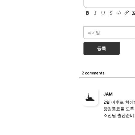
등록
2 comments
JAM
2월 이후로 함께
창침동료들 모두
소신님 출산준비도