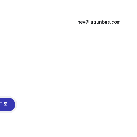
hey@jagunbae.com
구독