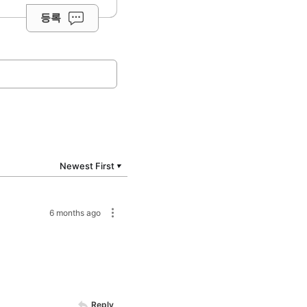
등록
Newest First
▼
6 months ago
Reply