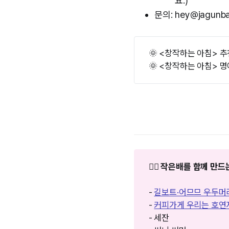
요.)
문의: hey@jagunb
🌞 <창작하는 아침> 
🌞 <창작하는 아침> 
❤️‍🔥 작은배를 함께 
-
길보트·어므므 우두머
-
커피가게 우리는 호연
- 세잔