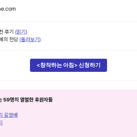
ae.com
추천 후기
(읽기)
명예의 전당
(둘러보기)
<창작하는 아침> 신청하기
만드는 59명의 열렬한 후원자들
리 길영배
지