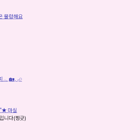
은 물렁해요
𓈒 𓂂𓏸
⋰˚★ 마실
재입니다(찡긋)