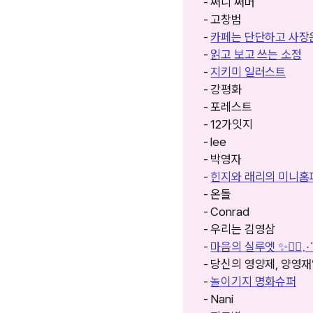
- 써니 써머
- 고창범
-
카페는 단단하고 사장
-
읽고 보고 쓰는 소정
-
지키미 일러스트
- 강평화
- 포레스트
- 12가잇지
- lee
- 박영자
-
힌지와 래리의 미니홈피𓂃
- 온돌
- Conrad
- 우리는 김영삼
-
마음의 실루엣 ✨🚶‍♀️
- 당신의 영양제, 양영
-
놀이기지 명화슈퍼
- Nani