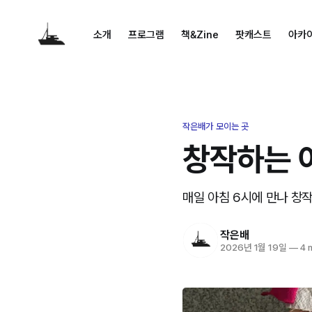
소개
프로그램
책&Zine
팟캐스트
아카
작은배가 모이는 곳
창작하는 아
매일 아침 6시에 만나 창작합
작은배
2026년 1월 19일
—
4 