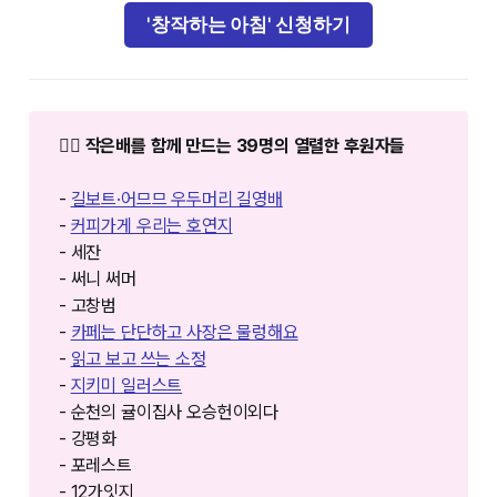
'창작하는 아침' 신청하기
❤️‍🔥 작은배를 함께 만드는 39명의 열렬한 후원자들
-
길보트·어므므 우두머리 길영배
-
커피가게 우리는 호연지
- 세잔
- 써니 써머
- 고창범
-
카페는 단단하고 사장은 물렁해요
-
읽고 보고 쓰는 소정
-
지키미 일러스트
- 순천의 귤이집사 오승헌이외다
- 강평화
- 포레스트
- 12가잇지