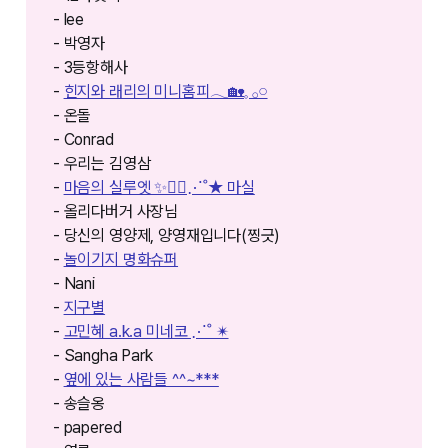
- lee
- 박영자
- 3등항해사
-
힌지와 래리의 미니홈피𓂃🏡𓈒 𓂂𓏸
- 온돌
- Conrad
- 우리는 김영삼
-
마음의 실루엣 ✨🚶‍♀️⋰˚★ 마실
- 올리다버거 사장님
- 당신의 영양제, 양영재입니다(찡긋)
-
놀이기지 명화슈퍼
- Nani
-
지구별
-
고민혜 a.k.a 미네코 ⋰˚ ✴︎
- Sangha Park
-
옆에 있는 사람들 ^^~***
- 송슬옹
- papered