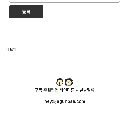
등록
더 보기
구독·후원
협업 제안
다른 채널
방명록
hey@jagunbae.com