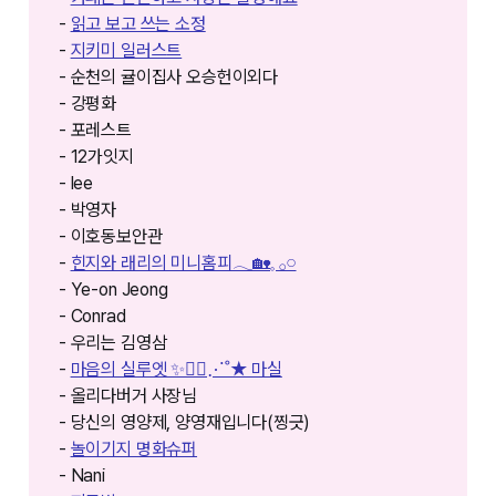
-
읽고 보고 쓰는 소정
-
지키미 일러스트
- 순천의 귤이집사 오승헌이외다
- 강평화
- 포레스트
- 12가잇지
- lee
- 박영자
- 이호동보안관
-
힌지와 래리의 미니홈피𓂃🏡𓈒 𓂂𓏸
- Ye-on Jeong
- Conrad
- 우리는 김영삼
-
마음의 실루엣 ✨🚶‍♀️⋰˚★ 마실
- 올리다버거 사장님
- 당신의 영양제, 양영재입니다(찡긋)
-
놀이기지 명화슈퍼
- Nani