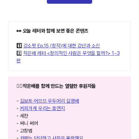
👀 오늘 레터와 함께 보면 좋은 콘텐츠
1️⃣ 
강소팟 Ep.15 (창작)에 대한 강단과 소신
2️⃣
작은배 레터 <창의적인 사람은 무엇을 할까?> 1~3
편
❤️‍🔥작은배를 함께 만드는 열렬한 후원자들
-
길보트·어므므 우두머리 길영배
-
커피가게 우리는 호연지
- 세잔
- 써니 써머
- 고창범
-
카페는 단단하고 사장은 물렁해요