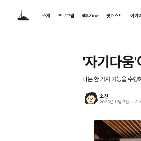
소개
프로그램
책&Zine
팟캐스트
아카
'자기다움
나는 한 가지 기능을 수행
소신
2023년 11월 7일
—
3 m