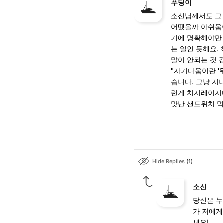
푸딩이
소신님께서도 그 
어땠을까 아쉬움이
기에 명확해야만 
는 일인 듯해요.
말이 안되는 것 
"자기다움이란 '
습니다. 그냥 지
런게 치지레이지
맛난 샌드위치 먹
Hide Replies
1
소신
당신은 누
가 저에게
세요!