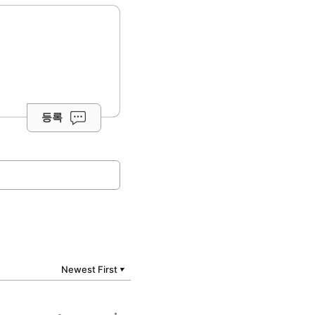
등록
Newest First
▼