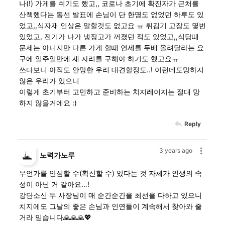
나(!) 가게를 쉬기도 했고,, 코로나 초기에 확진자가 근처를
산책했다는 동선 발표에 손님이 단 한명도 없었던 하루도 있
었고,,식자재 인상은 말할것도 없고요 ㅠ 튀김기 고장도 몇번
있었고, 전기가 나가 냉장고가 꺼졌던 적도 있었고,,식당때
문제는 아니지만 다른 가게 할때 연세를 두배 올려달라는 요
구에 일주일만에 새 자리를 구해야 하기도 했고요ㅠ
쓰다보니 아직도 안망한 우리 대견할정도..! 이런데도망하지
않은 우리가 있으니
이렇게 초기부터 고민하고 준비하는 치지레이지는 절대 망
하지 않을거에요 :)
Reply
3 years ago
노력가노루
무언가를 안심할 수(확신할 수) 있다는 것 자체가 인생의 속
성이 아닌 거 같아요…!
강단소신 두 사장님이 매 순간순간을 최선을 다하고 있으니
치지에도 그날의 좋은 손님과 인연들이 계속해서 찾아와 줄
거라 믿습니다🙏🙏🙏💖