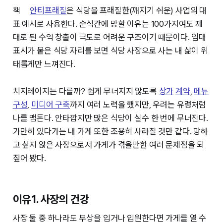
책ᅠ
안티프래질
은 식당을 프래질한(깨지기 쉬운) 사업의 대
표 예시로 사용한다. 순식간에 망할 이유는 100가지여도 제
대로 된 수익 창출이 극도로 어려운 구조이기 때문이다. 임대
표시가 붙은 식당 자리를 보면 식당 사장으로 사는 내 삶이 위
태롭게만 느껴진다.
치지레이지는 다를까? 쉽게 무너지지 않도록
상가
계약
,
메뉴
구성
,
미디어 구축
까지 여러 노력을 했지만, 우려는 유령처럼
나를 맴돈다. 안타깝지만 많은 식당이 실수 한 번에 무너진다.
가만히 있다가는 내 가게 또한 조용히 사라질 것만 같다. 망하
고 싶지 않은 사장으로서 가게가 겪을만한 여러 문제점을 되
짚어 봤다.
이유1. 사장의 건강
사장 둘 중 하나라도 부상을 입거나 입원한다면 가게를 열 수