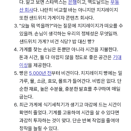
다. 알고 보면 스타벅스는
은행
이고, 맥도날드는
부동
산 회사
다. 나란히 비교할 바는 아니지만 치지레이지
또한 샌드위치 가게이자 콘텐츠 회사다.
"오늘 뭐 먹을까?"라는 질문에 치지레이지가 떠오를 수
있을까. 손님이 생각하는 우리의 정체성은 무엇일까.
샌드위치 가게? 비건 식당? 밥 대신 빵?
가게를 찾는 손님은 돈뿐만 아니라 시간을 지불한다.
돈과 시간, 둘 다 아깝지 않을 정도로 좋은 공간은
기대
이상
을 제공한다.
빵은
5,000년 전
부터 비건이다. 치지레이지 빵에는 밀
가루, 물, 소금, 효모, 몰트가 들어간다. 비법은 없다. 단
순한 재료, 높은 수분율, 충분한 발효를 추구하며 매일
굽는다.
최근 가게에 식기세척기가 생기고 마감에 드는 시간이
확연히 줄었다. 기계를 고용하여 시간을 살 수 있다면
과감히 투자하는 것이 맞다. 단순 반복 작업을 줄여야
창작을 늘릴 수 있다.