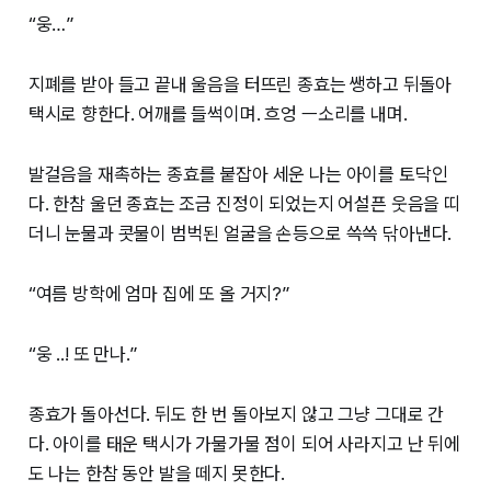
“웅…”
지폐를 받아 들고 끝내 울음을 터뜨린 종효는 쌩하고 뒤돌아
택시로 향한다. 어깨를 들썩이며. 흐엉 ㅡ소리를 내며.
발걸음을 재촉하는 종효를 붙잡아 세운 나는 아이를 토닥인
다. 한참 울던 종효는 조금 진정이 되었는지 어설픈 웃음을 띠
더니 눈물과 콧물이 범벅된 얼굴을 손등으로 쓱쓱 닦아낸다.
“여름 방학에 엄마 집에 또 올 거지?”
“웅 ..! 또 만나.”
종효가 돌아선다. 뒤도 한 번 돌아보지 않고 그냥 그대로 간
다. 아이를 태운 택시가 가물가물 점이 되어 사라지고 난 뒤에
도 나는 한참 동안 발을 떼지 못한다.