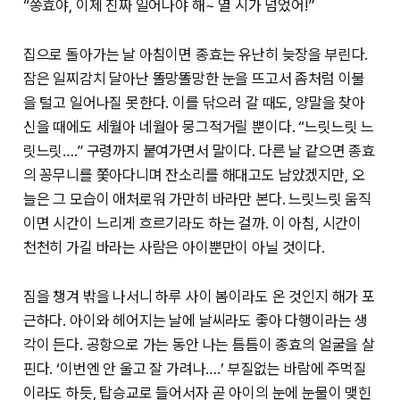
“쫑효야, 이제 진짜 일어나야 해~ 열 시가 넘었어!”
집으로 돌아가는 날 아침이면 종효는 유난히 늦장을 부린다.
잠은 일찌감치 달아난 똘망똘망한 눈을 뜨고서 좀처럼 이불
을 털고 일어나질 못한다. 이를 닦으러 갈 때도, 양말을 찾아
신을 때에도 세월아 네월아 뭉그적거릴 뿐이다. “느릿느릿 느
릿느릿….” 구령까지 붙여가면서 말이다. 다른 날 같으면 종효
의 꽁무니를 쫓아다니며 잔소리를 해대고도 남았겠지만, 오
늘은 그 모습이 애처로워 가만히 바라만 본다. 느릿느릿 움직
이면 시간이 느리게 흐르기라도 하는 걸까. 이 아침, 시간이
천천히 가길 바라는 사람은 아이뿐만이 아닐 것이다.
짐을 챙겨 밖을 나서니 하루 사이 봄이라도 온 것인지 해가 포
근하다. 아이와 헤어지는 날에 날씨라도 좋아 다행이라는 생
각이 든다. 공항으로 가는 동안 나는 틈틈이 종효의 얼굴을 살
핀다. ‘이번엔 안 울고 잘 가려나….’ 부질없는 바람에 주먹질
이라도 하듯, 탑승교로 들어서자 곧 아이의 눈에 눈물이 맺힌