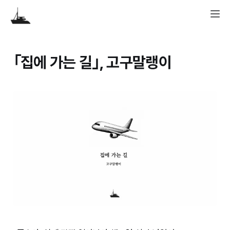
｢집에 가는 길｣, 고구말랭이