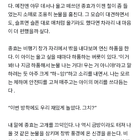
다. 예전엔 아무 데서나 울고 떼쓰던 종효가 이젠 철이 좀 들
었는지 소매로 조용히 눈물을 훔친다. 그 모습이 대견하면서
도, 슬프면 슬픈 대로 애처럼 울기라도 했다면 차라리 내 마음
이 더 편했을까 싶다.
종효는 비행기 창가 자리에서 밖을 내다보며 연신 하품을 한
다. 이 아이는 울고 싶을 때마다 하품하는 버릇이 있다. ‘이거
봐! 나 지금 하품해서 눈물 나는 거다! 우는 거 아니야!’라고 말
하려는 듯 아주 크게 “하~암!”하고 소리를 내면서. 나는 모르
는 체하며 안전띠를 고쳐 매주고는 아이의 머리를 쓰다듬는
다 .
“이번 방학에도 우리 재밌게 놀았다. 그치?”
내 말에 종효는 고개를 끄덕인다. 나 역시 금방이라도 터져 나
올 것 같은 눈물을 삼키며 창밖 풍경에 온 신경을 쏟는다. 비