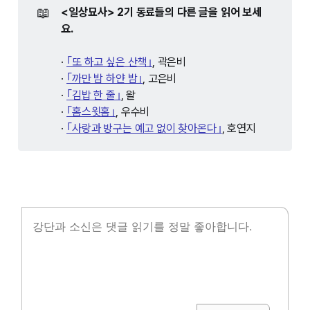
📖
<일상묘사> 2기 동료들의 다른 글을 읽어 보세
요.
·
｢또 하고 싶은 산책｣
, 곽은비
·
｢까만 밤 하얀 밤｣
, 고은비
·
｢김밥 한 줄｣
, 왈
·
｢홈스윗홈｣
, 우수비
·
｢사랑과 방구는 예고 없이 찾아온다｣
, 호연지