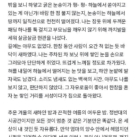
밖을 보니 하얗고 굵은 눈송이가 펑- 펑- 하늘에서 쏟아지고
있는 게 아닌가! 바람 한 점 불지 않는지, 눈송이는 하늘에서
땅까지 일직선으로 천천히 떨어졌다. 나는 잠옷 위에 두꺼운
패딩 하나를 툭 걸치고 부모님을 깨우지 않기 위해 까치발을
세워 살금살금 현관을 나섰다.
길에는 아무도 없었다. 한참 동안 사람이 오간 적 없는 듯 바
닥이 새하얬다. 나는 주차된 차 보닛 위에 쌓인 눈을 손으로
그러모아 단단하게 쥐었다. 뜨겁게 느껴질 정도로 차가웠다.
혀를 내밀어 하늘에서 떨어지는 눈 맛을 보고, 하얀 눈밭에 발
자국도 남겼다. 소리도 냄새도 없는 백색의 시간. 아무도 나를
보지 않고, 판단하지 않았다. 그 자유로움이 좋아서 한참을 혼
자 눈 쌓인 거리를 서성이다가 집으로 돌아왔다.
추운 겨울의 새하얀 밤과 끈적한 여름의 어두운 밤. 정반대의
시공간이지만 모든 것이 멈춘 것 같은 기분만은 똑같다. 온 세
상이 내 것인 듯 자유롭다. 만약 엄마의 양수 안에서 헤엄치던