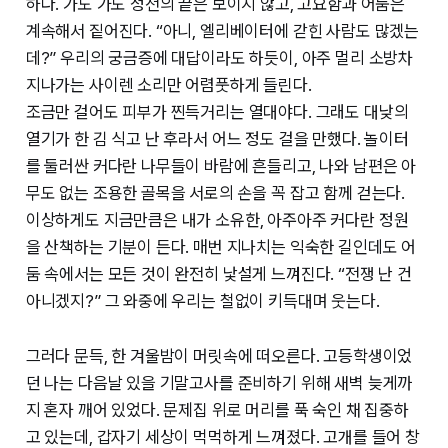
하다. 가도 가도 정전의 끝은 보이지 않고, 고요함과 어둠은
계속해서 짙어진다. “아니, 엘리베이터에 갇힌 사람도 많겠는
데?” 우리의 궁금증에 대답이라도 하듯이, 아주 멀리 소방차
지나가는 사이렌 소리만 어렴풋하게 들린다.
조금만 걸어도 피부가 찐득거리는 열대야다. 그래도 대낮의
열기가 한 김 식고 난 후라서 어느 정도 걸을 만했다. 놀이터
를 둘러싼 커다란 나무들이 바람에 흔들리고, 나와 남편은 아
무도 없는 조용한 골목을 서로의 손을 꼭 잡고 함께 걷는다.
이상하게도 지금만큼은 내가 소유한, 아주아주 커다란 정원
을 산책하는 기분이 든다. 매번 지나치는 익숙한 길인데도 어
둠 속에서는 모든 것이 완전히 낯설게 느껴진다. “전쟁 난 건
아니겠지?” 그 와중에 우리는 철없이 키득대며 웃는다.
그러다 문득, 한 겨울밤이 머릿속에 떠오른다. 고등학생이었
던 나는 다음날 있을 기말고사를 준비하기 위해 새벽 늦게까
지 혼자 깨어 있었다. 문제집 위로 머리를 푹 숙인 채 집중하
고 있는데, 갑자기 세상이 먹먹하게 느껴졌다. 고개를 들어 창