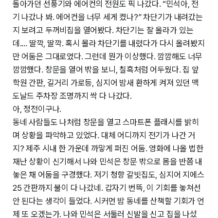
돌아가던 선풍기와 에어컨의 전원도 픽 나갔다. “민석아, 전
기 나갔나 봐. 에어컨을 너무 세게 켰나?” 차단기가 내려갔는
지 보려고 두꺼비집을 열어봤다. 차단기는 잘 올라가 있는
데.... 딸깍, 딸깍. 혹시 몰라 차단기를 내렸다가 다시 올려봤지
만 어둠은 그대로였다. 그런데 뭔가 이상했다. 깜깜해도 너무
깜깜했다. 창문을 열어 밖을 보니, 칠흑처럼 어두웠다. 집 앞
학원 간판, 길거리 가로등, 심지어 밤새 환하게 켜져 있던 맥
도날드 주차장 조명까지 싹 다 나갔다.
아, 정전이구나.
동네 사람들도 나처럼 창문을 열고 스마트폰 플래시를 밝히
며 상황을 파악하고 있었다. 대체 어디까지 전기가 나간 거
지? 제주 시내 한 가운데 까맣게 퍼진 어둠. 영화에 나올 법한
재난 상황이 신기해서 나와 민석은 창문 밖으로 몸을 반쯤 내
놓은 채 어둠을 구경했다. 저기 청향 갈빗집도, 심지어 지에스
25 간판까지 불이 다 나갔네. 갑자기 번뜩, 이 기회를 놓쳐선
안 된다는 생각이 들었다. 시커먼 밤 동네를 산책할 기회가 언
제 또 오겠는가. 나와 민석은 서둘러 신발을 신고 집을 나섰