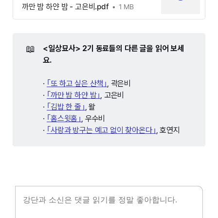
까만 밤 하얀 밤 - 고은비.pdf
1 MB
📖
<일상묘사> 2기 동료들의 다른 글을 읽어 보세
요.
·
｢또 하고 싶은 산책｣
, 곽은비
·
｢까만 밤 하얀 밤｣
, 고은비
·
｢김밥 한 줄｣
, 왈
·
｢홈스윗홈｣
, 우수비
·
｢사랑과 방구는 예고 없이 찾아온다｣
, 호연지