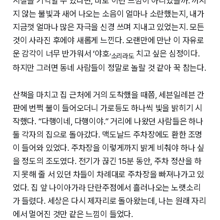
시절을 기억할 수 있다면, 바로 이런 느낌이 아니었을까. 꺼지
지 않는 불빛과 새어 나오는 소음이 얼마나 소란했는지, 내가
지금껏 얼마나 많은 자극을 신경 쓰며 지내고 있었는지. 모든
것이 사라진 후에야 새롭게 느낀다. 오랜만에 만난 이 자유로
운 감각이 너무 반가워서 ‘야호
치고 싶은 심정이다.
’소리라도
하지만 그러면 동네 사람들이 정말로 놀랄 것 같아 꾹 참는다.
산책을 마치고 집 근처에 거의 도착했을 때쯤, 세븐일레븐 간
판에 번쩍 불이 들어오더니 가로등도 하나씩 빛을 밝히기 시
작했다. “다행이네, 다행이야.” 거리에 나왔던 사람들은 하나
둘 각자의 집으로 돌아갔다. 맥도날드 주차장에도 환한 조명
이 들어와 있었다. 주차장을 이렇게까지 밝게 비춰야 하나 싶
을 정도의 조도였다. 전기가 끊긴 15분 동안, 주차 정산을 하
지 못해 줄 서 있던 차들이 차례대로 주차장을 빠져나가고 있
었다. 집 앞 나이아가라 단란주점에서 흘러나오는 노랫소리
가 들렸다. 세상은 다시 제자리로 돌아왔는데, 나는 원래 자리
에서 멀어진 것만 같은 느낌이 들었다.