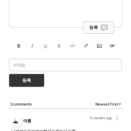
등록
등록
3 comments
Newest First
▼
11 months ago
여름